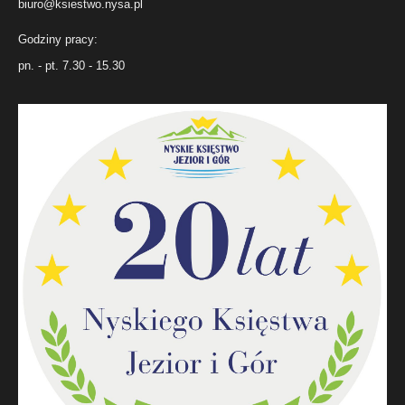
biuro@ksiestwo.nysa.pl
Godziny pracy:
pn. - pt. 7.30 - 15.30