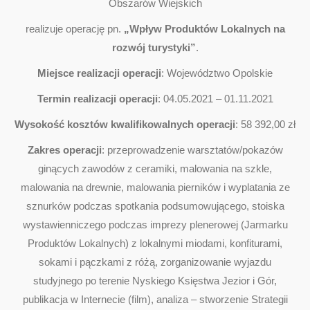
Obszarów Wiejskich
realizuje operację pn.
„Wpływ Produktów Lokalnych na
rozwój turystyki”
.
Miejsce realizacji operacji
: Województwo Opolskie
Termin realizacji operacji
: 04.05.2021 – 01.11.2021
Wysokość kosztów kwalifikowalnych operacji
: 58 392,00 zł
Zakres operacji
: przeprowadzenie warsztatów/pokazów
ginących zawodów z ceramiki, malowania na szkle,
malowania na drewnie, malowania pierników i wyplatania ze
sznurków podczas spotkania podsumowującego, stoiska
wystawienniczego podczas imprezy plenerowej (Jarmarku
Produktów Lokalnych) z lokalnymi miodami, konfiturami,
sokami i pączkami z różą, zorganizowanie wyjazdu
studyjnego po terenie Nyskiego Księstwa Jezior i Gór,
publikacja w Internecie (film), analiza – stworzenie Strategii