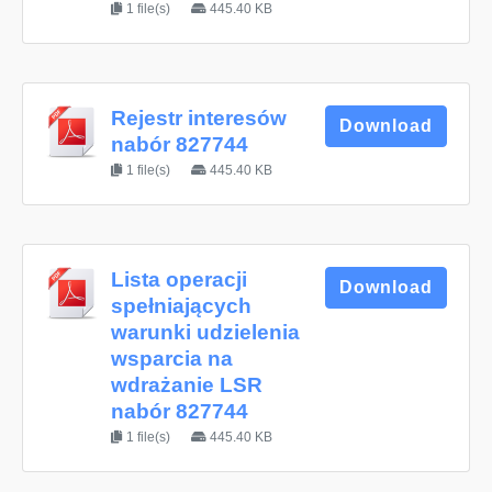
1 file(s)
445.40 KB
Rejestr interesów
Download
nabór 827744
1 file(s)
445.40 KB
Lista operacji
Download
spełniających
warunki udzielenia
wsparcia na
wdrażanie LSR
nabór 827744
1 file(s)
445.40 KB