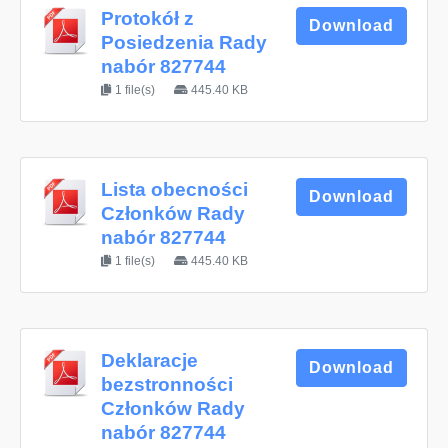
Protokół z
Download
Posiedzenia Rady
nabór 827744
1 file(s)
445.40 KB
Lista obecności
Download
Członków Rady
nabór 827744
1 file(s)
445.40 KB
Deklaracje
Download
bezstronności
Członków Rady
nabór 827744