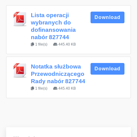
Lista operacji
Download
wybranych do
dofinansowania
nabór 827744
1 file(s)
445.40 KB
Notatka służbowa
Download
Przewodniczącego
Rady nabór 827744
1 file(s)
445.40 KB