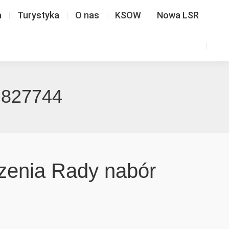
a
Turystyka
O nas
KSOW
Nowa LSR
r 827744
dzenia Rady nabór