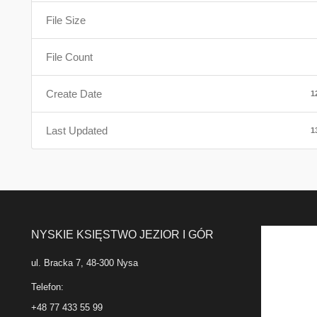
File Size
File Count
Create Date
1
Last Updated
1
NYSKIE KSIĘSTWO JEZIOR I GÓR
ul. Bracka 7, 48-300 Nysa
Telefon:
+48 77 433 55 99