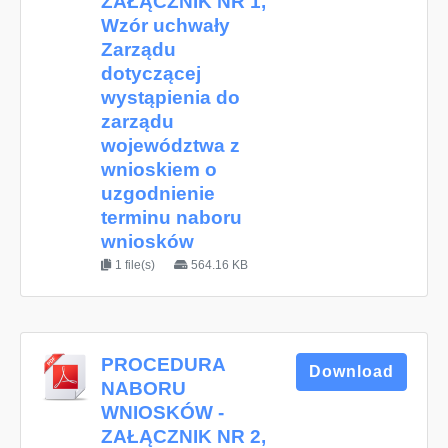
ZAŁĄCZNIK NR 1,
Wzór uchwały
Zarządu
dotyczącej
wystąpienia do
zarządu
województwa z
wnioskiem o
uzgodnienie
terminu naboru
wniosków
1 file(s)
564.16 KB
PROCEDURA
Download
NABORU
WNIOSKÓW -
ZAŁĄCZNIK NR 2,