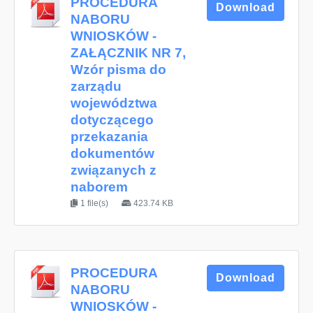
PROCEDURA
Download
NABORU
WNIOSKÓW -
ZAŁĄCZNIK NR 7,
Wzór pisma do
zarządu
województwa
dotyczącego
przekazania
dokumentów
związanych z
naborem
1 file(s)
423.74 KB
PROCEDURA
Download
NABORU
WNIOSKÓW -