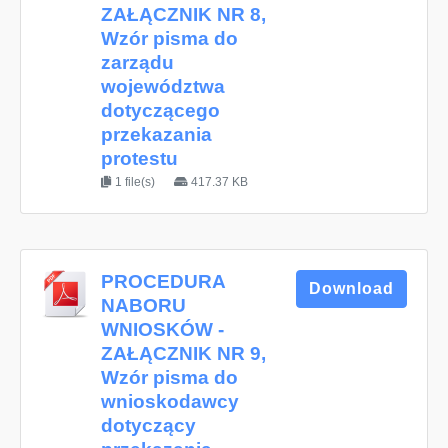
ZAŁĄCZNIK NR 8,
Wzór pisma do
zarządu
województwa
dotyczącego
przekazania
protestu
1 file(s)
417.37 KB
PROCEDURA
Download
NABORU
WNIOSKÓW -
ZAŁĄCZNIK NR 9,
Wzór pisma do
wnioskodawcy
dotyczący