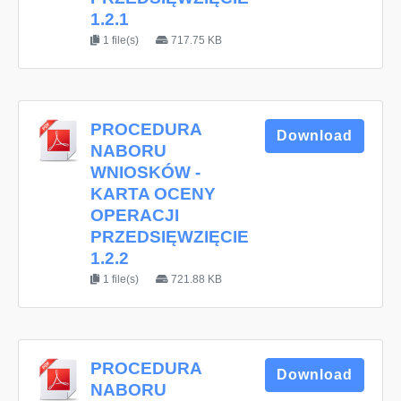
1.2.1
1 file(s)
717.75 KB
PROCEDURA
Download
NABORU
WNIOSKÓW -
KARTA OCENY
OPERACJI
PRZEDSIĘWZIĘCIE
1.2.2
1 file(s)
721.88 KB
PROCEDURA
Download
NABORU