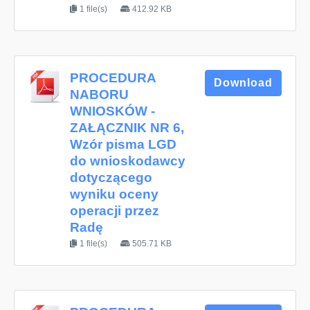
1 file(s)
412.92 KB
PROCEDURA
Download
NABORU
WNIOSKÓW -
ZAŁĄCZNIK NR 6,
Wzór pisma LGD
do wnioskodawcy
dotyczącego
wyniku oceny
operacji przez
Radę
1 file(s)
505.71 KB