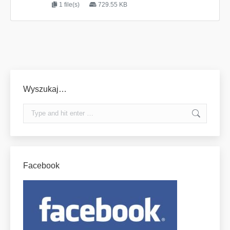
1 file(s)
729.55 KB
Wyszukaj…
Search:
Facebook