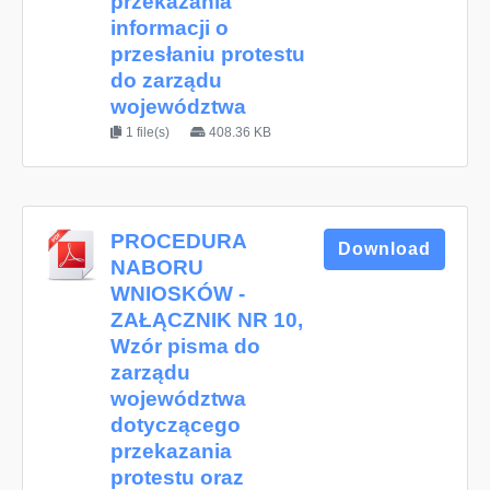
przekazania
informacji o
przesłaniu protestu
do zarządu
województwa
1 file(s)
408.36 KB
PROCEDURA
Download
NABORU
WNIOSKÓW -
ZAŁĄCZNIK NR 10,
Wzór pisma do
zarządu
województwa
dotyczącego
przekazania
protestu oraz