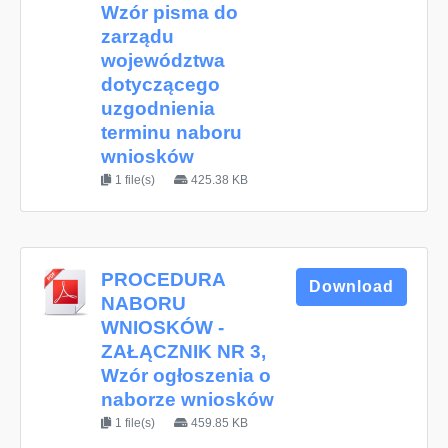
Wzór pisma do
zarządu
województwa
dotyczącego
uzgodnienia
terminu naboru
wniosków
1 file(s)
425.38 KB
PROCEDURA
Download
NABORU
WNIOSKÓW -
ZAŁĄCZNIK NR 3,
Wzór ogłoszenia o
naborze wniosków
1 file(s)
459.85 KB