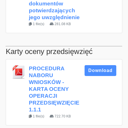
dokumentów
potwierdzających
jego uwzględnienie
1 file(s)
281.08 KB
Karty oceny przedsięwzięć
PROCEDURA
Download
NABORU
WNIOSKÓW -
KARTA OCENY
OPERACJI
PRZEDSIĘWZIĘCIE
1.1.1
1 file(s)
722.70 KB