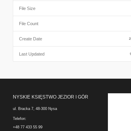
File Size
File Count
Create Date
2
Last Updated
NYSKIE KSIĘSTWO JEZIOR I GÓR
ul. Bracka 7, 48-300 Nysa
Telefon:
+48 77 433 55 99