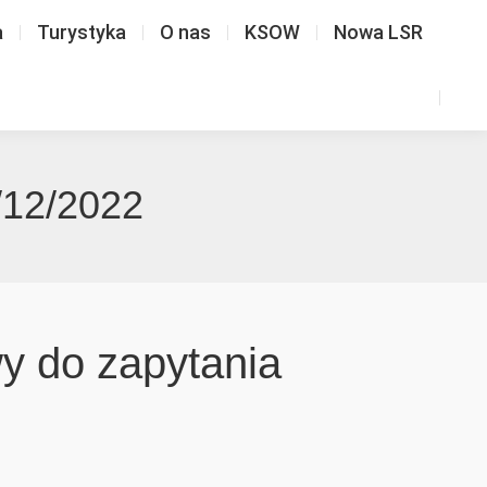
a
Turystyka
O nas
KSOW
Nowa LSR
/12/2022
y do zapytania