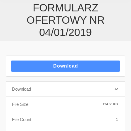
FORMULARZ
OFERTOWY NR
04/01/2019
Download
Download
12
File Size
134.50 KB
File Count
1