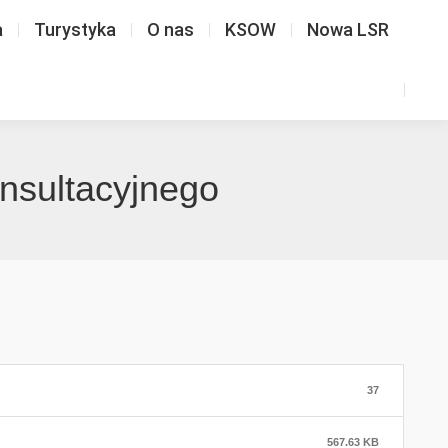
a
Turystyka
O nas
KSOW
Nowa LSR
onsultacyjnego
37
567.63 KB