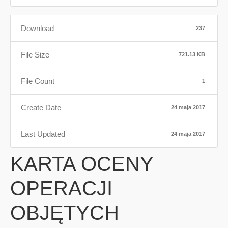
Download
237
File Size
721.13 KB
File Count
1
Create Date
24 maja 2017
Last Updated
24 maja 2017
KARTA OCENY
OPERACJI
OBJĘTYCH