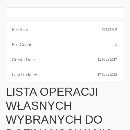
File Size
352.29 KB
File Count
1
Create Date
31 lipca 2017
Last Updated
17 lipca 2023
LISTA OPERACJI
WŁASNYCH
WYBRANYCH DO