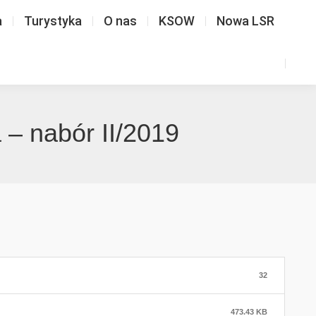
a
Turystyka
O nas
KSOW
Nowa LSR
 – nabór II/2019
32
473.43 KB