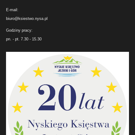
E-mail:
biuro@ksiestwo.nysa.pl
Godziny pracy:
pn. - pt. 7.30 - 15.30