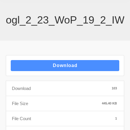
ogl_2_23_WoP_19_2_IW_5
Download
Download
103
File Size
445.40 KB
File Count
1