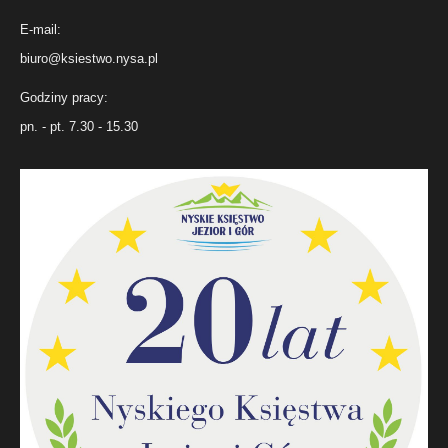
E-mail:
biuro@ksiestwo.nysa.pl
Godziny pracy:
pn. - pt. 7.30 - 15.30