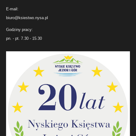
E-mail:
biuro@ksiestwo.nysa.pl
Godziny pracy:
pn. - pt. 7.30 - 15.30