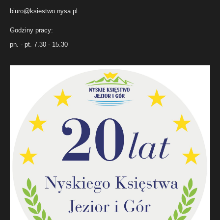
biuro@ksiestwo.nysa.pl
Godziny pracy:
pn. - pt. 7.30 - 15.30