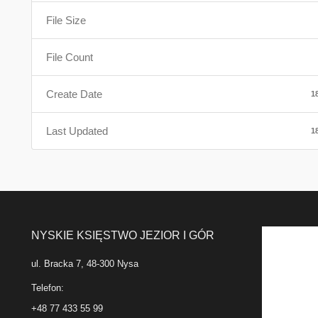
File Size
File Count
Create Date
1
Last Updated
1
NYSKIE KSIĘSTWO JEZIOR I GÓR
ul. Bracka 7, 48-300 Nysa
Telefon:
+48 77 433 55 99