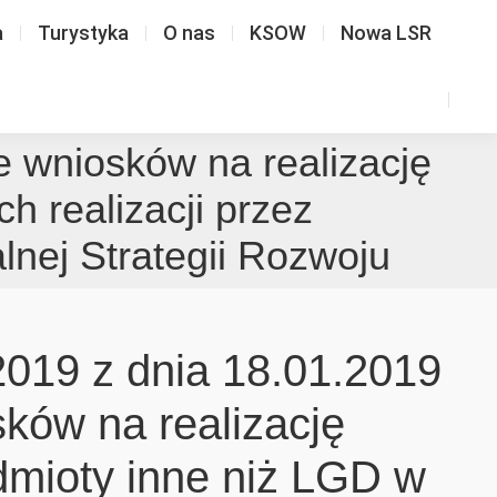
a
Turystyka
O nas
KSOW
Nowa LSR
e wniosków na realizację
h realizacji przez
lnej Strategii Rozwoju
2019 z dnia 18.01.2019
sków na realizację
dmioty inne niż LGD w