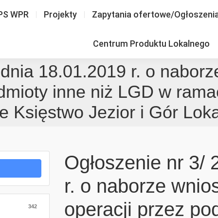
PS WPR
Projekty
Zapytania ofertowe/Ogłoszeni
Centrum Produktu Lokalnego
 dnia 18.01.2019 r. o naborz
dmioty inne niż LGD w ramac
 Księstwo Jezior i Gór Loka
Ogłoszenie nr 3/ 
r. o naborze wnio
operacji przez po
342