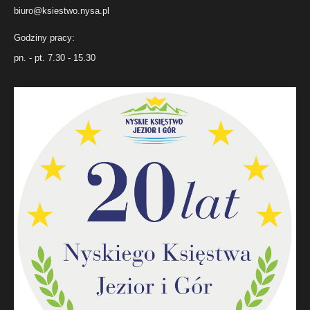
biuro@ksiestwo.nysa.pl
Godziny pracy:
pn. - pt. 7.30 - 15.30