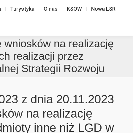
a
Turystyka
O nas
KSOW
Nowa LSR
e wniosków na realizację
h realizacji przez
lnej Strategii Rozwoju
023 z dnia 20.11.2023
sków na realizację
dmioty inne niż LGD w