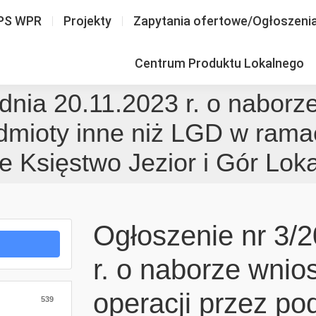
PS WPR
Projekty
Zapytania ofertowe/Ogłoszeni
Centrum Produktu Lokalnego
dnia 20.11.2023 r. o naborz
dmioty inne niż LGD w ramac
 Księstwo Jezior i Gór Loka
Ogłoszenie nr 3/2
r. o naborze wnio
operacji przez po
539