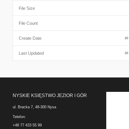
File Size
File Count
Create Date
20
Last Updated
20
NYSKIE KSIĘSTWO JEZIOR I GÓR
ul. Bracka 7, 48-300 Nysa
Telefon:
+48 77 433 55 99