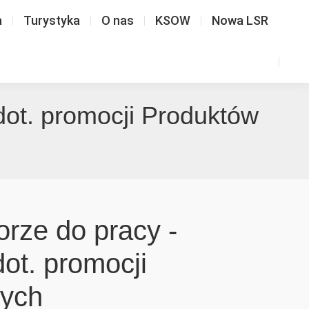
a
Turystyka
O nas
KSOW
Nowa LSR
dot. promocji Produktów
rze do pracy -
dot. promocji
nych