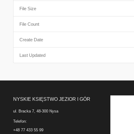
File Size
File Count
Create Date
Last Updated
NYSKIE KSIĘSTWO JEZIOR I GÓR
ul. Bracka 7, 48-300 Nysa
Telefon:
+48 77 433 55 99