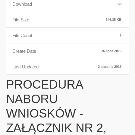
Download
58
File Size
346.35 KB
File Count
1
Create Date
26 lipca 2016
Last Updated
2 sierpnia 2016
PROCEDURA
NABORU
WNIOSKÓW -
ZAŁĄCZNIK NR 2,