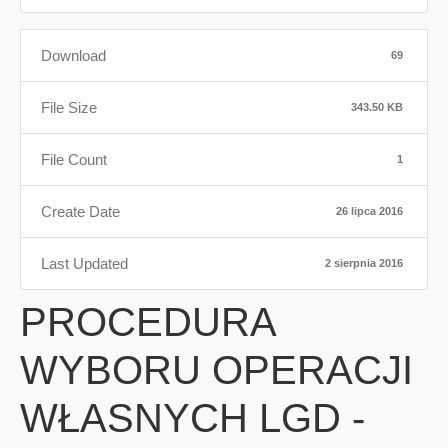
Download
69
File Size
343.50 KB
File Count
1
Create Date
26 lipca 2016
Last Updated
2 sierpnia 2016
PROCEDURA
WYBORU OPERACJI
WŁASNYCH LGD -