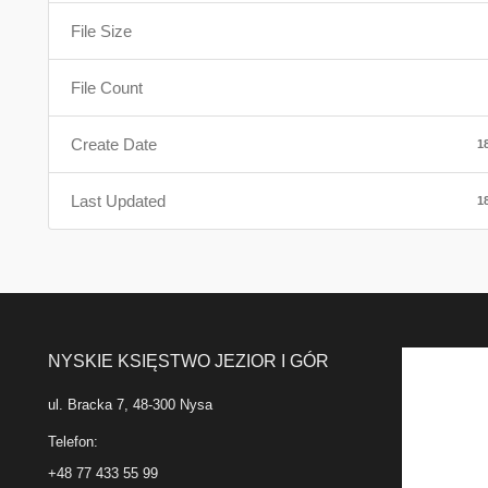
File Size
File Count
Create Date
1
Last Updated
1
NYSKIE KSIĘSTWO JEZIOR I GÓR
ul. Bracka 7, 48-300 Nysa
Telefon:
+48 77 433 55 99