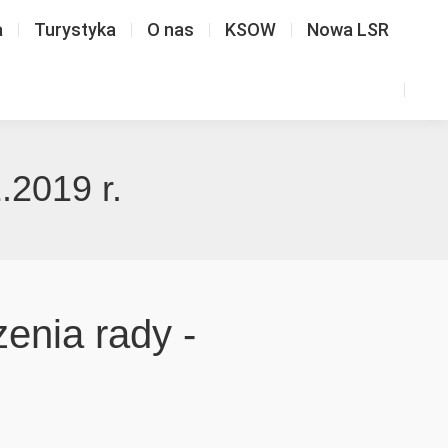
a
Turystyka
O nas
KSOW
Nowa LSR
.2019 r.
zenia rady -