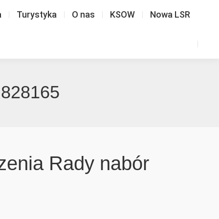
a
Turystyka
O nas
KSOW
Nowa LSR
r 828165
dzenia Rady nabór