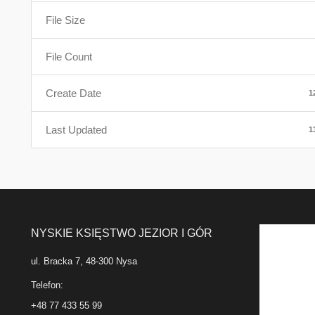
File Size
File Count
Create Date
1
Last Updated
1
NYSKIE KSIĘSTWO JEZIOR I GÓR
ul. Bracka 7, 48-300 Nysa
Telefon:
+48 77 433 55 99