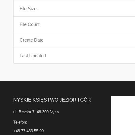
File Size
File Count
Create Date
Last Updated
NYSKIE KSIĘSTWO JEZIOR I GÓR
ul. Bracka 7, 48-300 Nysa
Telefon:
+48 77 433 55 99