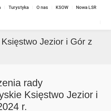
a
Turystyka
O nas
KSOW
Nowa LSR
Księstwo Jezior i Gór z
zenia rady
skie Księstwo Jezior i
2024 r.