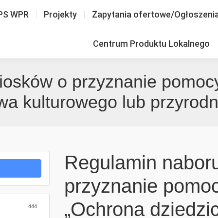
PS WPR
Projekty
Zapytania ofertowe/Ogłoszeni
Centrum Produktu Lokalnego
osków o przyznanie pomocy
wa kulturowego lub przyrodni
Regulamin nabor
przyznanie pomoc
„Ochrona dziedzi
444