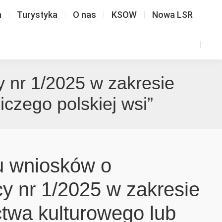
a
Turystyka
O nas
KSOW
Nowa LSR
 nr 1/2025 w zakresie
czego polskiej wsi”
u wniosków o
y nr 1/2025 w zakresie
ctwa kulturowego lub