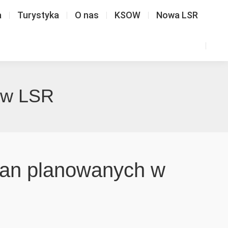
a
Turystyka
O nas
KSOW
Nowa LSR
 w LSR
ian planowanych w