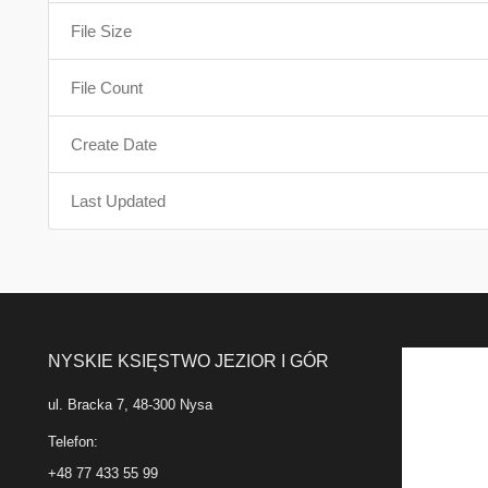
File Size
File Count
Create Date
Last Updated
NYSKIE KSIĘSTWO JEZIOR I GÓR
ul. Bracka 7, 48-300 Nysa
Telefon:
+48 77 433 55 99