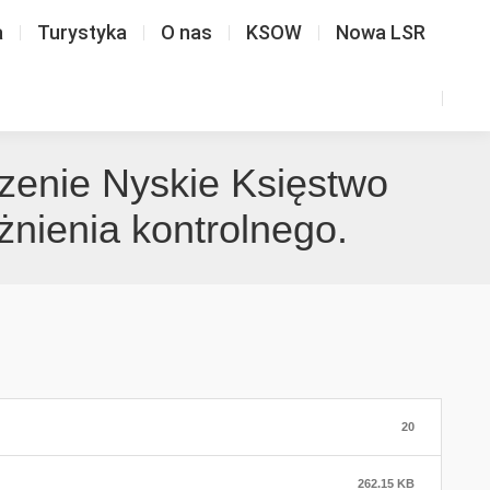
a
Turystyka
O nas
KSOW
Nowa LSR
szenie Nyskie Księstwo
żnienia kontrolnego.
20
262.15 KB