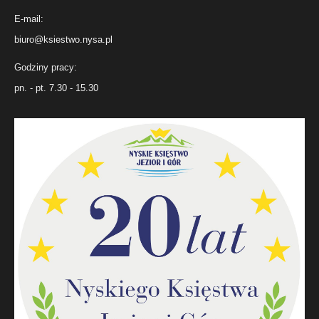
E-mail:
biuro@ksiestwo.nysa.pl
Godziny pracy:
pn. - pt. 7.30 - 15.30