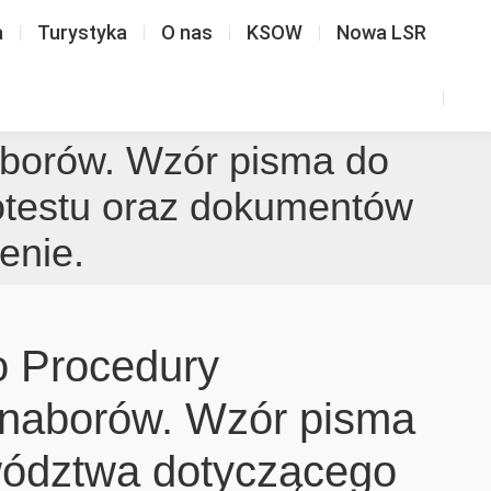
a
Turystyka
O nas
KSOW
Nowa LSR
aborów. Wzór pisma do
otestu oraz dokumentów
enie.
o Procedury
 naborów. Wzór pisma
wództwa dotyczącego