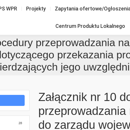
PS WPR
Projekty
Zapytania ofertowe/Ogłoszeni
Centrum Produktu Lokalnego
rocedury przeprowadzania n
otyczącego przekazania pr
ierdzających jego uwzględni
Załącznik nr 10 d
przeprowadzania
do zarządu woje
28