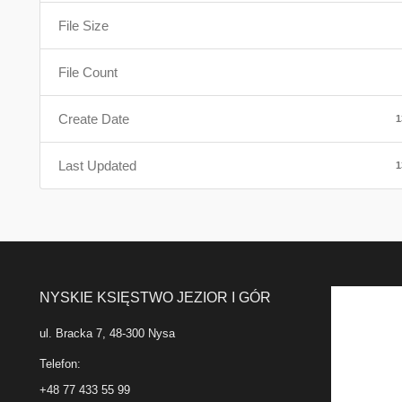
File Size
File Count
Create Date
1
Last Updated
1
NYSKIE KSIĘSTWO JEZIOR I GÓR
ul. Bracka 7, 48-300 Nysa
Telefon:
+48 77 433 55 99