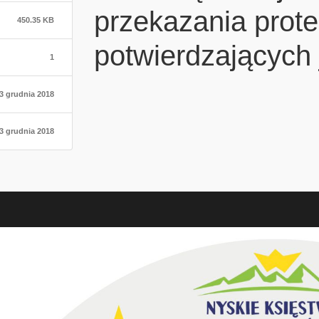
przekazania prot
450.35 KB
potwierdzających 
1
3 grudnia 2018
3 grudnia 2018