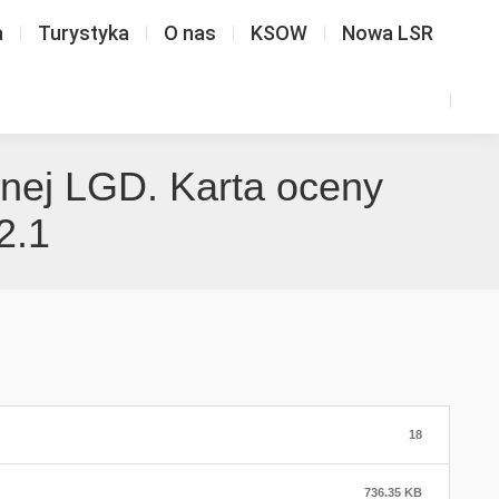
a
Turystyka
O nas
KSOW
Nowa LSR
snej LGD. Karta oceny
2.1
18
736.35 KB