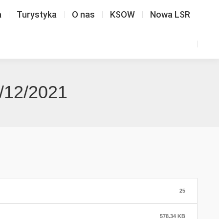
a
Turystyka
O nas
KSOW
Nowa LSR
2/12/2021
25
578.34 KB