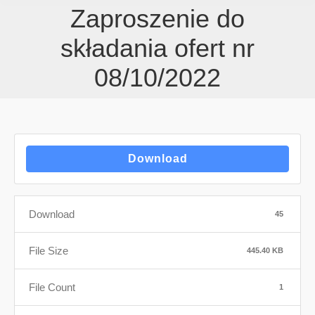
Zaproszenie do
składania ofert nr
08/10/2022
Download
Download
45
File Size
445.40 KB
File Count
1