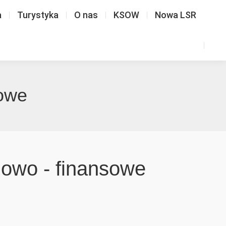
a
Turystyka
O nas
KSOW
Nowa LSR
sowe
zowo - finansowe