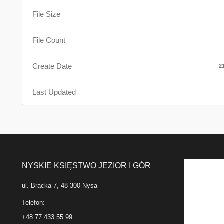
File Size
File Count
Create Date
2
Last Updated
NYSKIE KSIĘSTWO JEZIOR I GÓR
ul. Bracka 7, 48-300 Nysa
Telefon:
+48 77 433 55 99