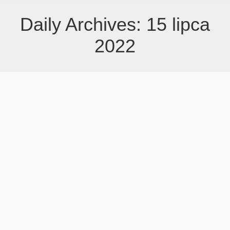
Daily Archives:
15 lipca
2022
Wyniki naboru nr 3/2022 ogłoszonego w
dn. 15.04.2022 r.
Bez kategorii
By
Redakcja
15 lipca 2022
Wyniki naborów nr: 3/2022 opublikowano: 2022-07-
15 Informacje o wynikach naboru nr 3/2022
opublikowano: 2022-07-15