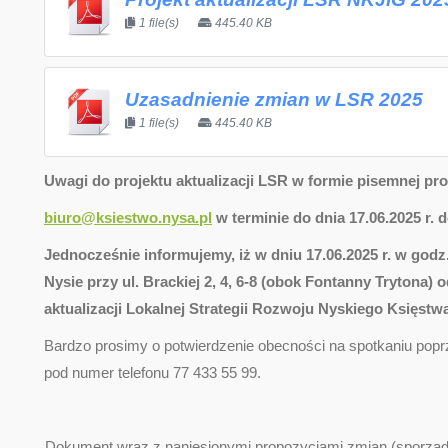
1 file(s)
445.40 KB
Uzasadnienie zmian w LSR 2025
1 file(s)
445.40 KB
Uwagi do projektu aktualizacji LSR w formie pisemnej pr
biuro@ksiestwo.nysa.pl
w terminie do dnia 17.06.2025 r. 
Jednocześnie informujemy, iż w dniu 17.06.2025 r. w go
Nysie przy ul. Brackiej 2, 4, 6-8 (obok Fontanny Trytona)
aktualizacji Lokalnej Strategii Rozwoju Nyskiego Księstwa
Bardzo prosimy o potwierdzenie obecności na spotkaniu po
pod numer telefonu 77 433 55 99.
Dokument wraz z naniesionymi propozycjami zmian (sporządz