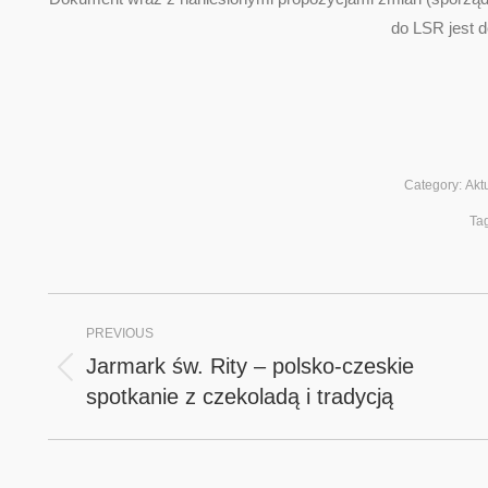
do LSR jest d
Category:
Akt
Ta
Post
PREVIOUS
navigation
Jarmark św. Rity – polsko-czeskie
Previous
spotkanie z czekoladą i tradycją
post: