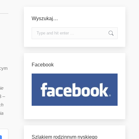
Wyszukaj…
Search:
Facebook
ącym
ie
3 –
ch
ia
Szlakiem rodzinnym nyskiego