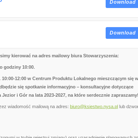
Download
Download
osimy kierować na adres mailowy biura Stowarzyszenia:
do godziny 10:00.
dz. 10:00-12:00 w Centrum Produktu Lokalnego mieszczącym się 
 odbędzie się spotkanie informacyjno – konsultacyjne dotyczące
 Jezior i Gór na lata 2023-2027, na które serdecznie zapraszamy
przez wiadomość mailową na adres:
biuro@ksiestwo.nysa.pl
lub dzwo
onymi w trybie rejestruj zmiany) oraz uzasadnienie planowanych z