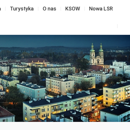
a
Turystyka
O nas
KSOW
Nowa LSR