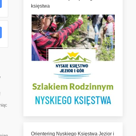
księstwa
w
!
niąc
Orientering Nyskiego Księstwa Jezior i
mian