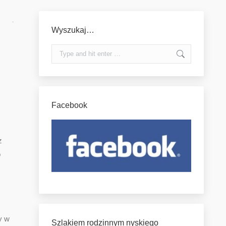
Wyszukaj…
Search:
Facebook
z
o
y w
Szlakiem rodzinnym nyskiego