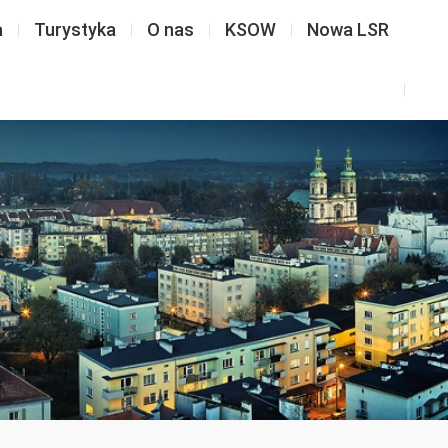
a
Turystyka
O nas
KSOW
Nowa LSR