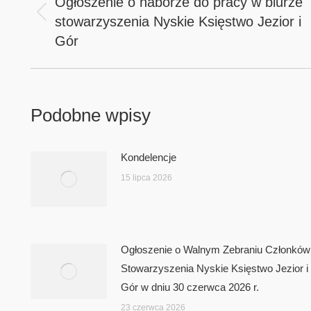
Ogłoszenie o naborze do pracy w biurze
stowarzyszenia Nyskie Księstwo Jezior i
Previous
post:
Gór
Podobne wpisy
Kondelencje
15 lipca 2026
Ogłoszenie o Walnym Zebraniu Członków
Stowarzyszenia Nyskie Księstwo Jezior i
Gór w dniu 30 czerwca 2026 r.
23 czerwca 2026