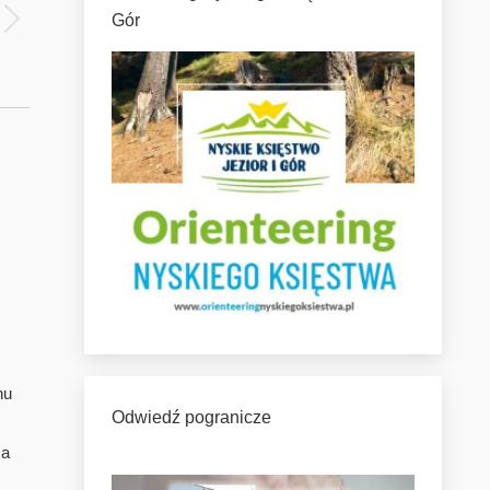
Gór
nu
Odwiedź pogranicze
ca