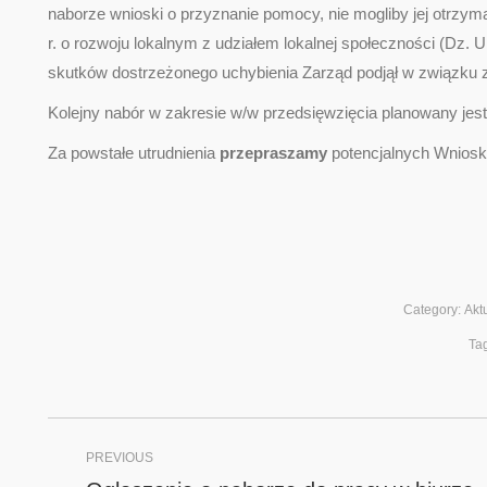
naborze wnioski o przyznanie pomocy, nie mogliby jej otrzymać 
r. o rozwoju lokalnym z udziałem lokalnej społeczności (Dz. 
skutków dostrzeżonego uchybienia Zarząd podjął w związku z
Kolejny nabór w zakresie w/w przedsięwzięcia planowany je
Za powstałe utrudnienia
przepraszamy
potencjalnych Wnios
Category:
Akt
Ta
Post
PREVIOUS
navigation