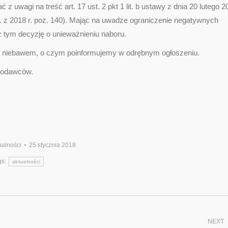
z uwagi na treść art. 17 ust. 2 pkt 1 lit. b ustawy z dnia 20 lutego 2
U. z 2018 r. poz. 140). Mając na uwadze ograniczenie negatywnych
 tym decyzję o unieważnieniu naboru.
st niebawem, o czym poinformujemy w odrębnym ogłoszeniu.
kodawców.
ualności
25 stycznia 2018
gs:
aktualności
NEXT