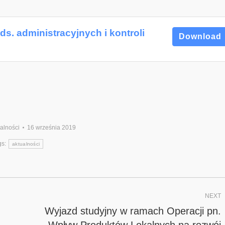
ds. administracyjnych i kontroli
Download
alności
16 września 2019
gs:
aktualności
NEXT
Wyjazd studyjny w ramach Operacji pn.
„Wpływ Produktów Lokalnych na rozwój
Next