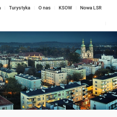
a
Turystyka
O nas
KSOW
Nowa LSR