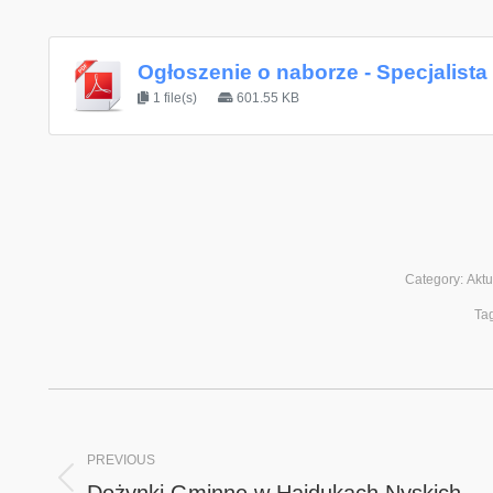
Ogłoszenie o naborze - Specjalista 
1 file(s)
601.55 KB
Category:
Aktu
Ta
Post
navigation
PREVIOUS
Dożynki Gminne w Hajdukach Nyskich
Previous