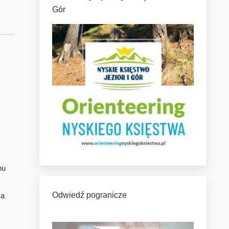
Gór
nu
Odwiedź pogranicze
ca