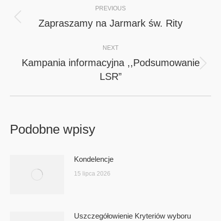
PREVIOUS
navigation
Zapraszamy na Jarmark św. Rity
Previous
post:
NEXT
Kampania informacyjna ,,Podsumowanie
Next
LSR”
post:
Podobne wpisy
Kondelencje
15 lipca 2026
Uszczegółowienie Kryteriów wyboru