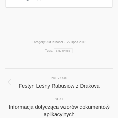
Category:
Aktualności
27 lipca 2016
Tags:
aktualności
Post
PREVIOUS
navigation
Festyn Leśny Rabusiów z Drakova
Previous
post:
NEXT
Informacja dotycząca wzorów dokumentów
Next
aplikacyjnych
post: