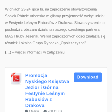
W dniach 23-24 lipca br. na zaproszenie stowarzyszenia
Spolek Přátelé Vrbenska mięliśmy przyjemność wziąć udział
w Festynie Leśnym Rabusiów z Drakova. Stowarzyszenie to
pochodzi z obszaru działania naszego czeskiego partnera
MAS Hrubý Jeseník. Wśród zaproszonych gości znalazła się
również Lokalna Grupa Rybacka „Opolszczyzna”.
(…)
– więcej informacji w załączeniu.
Promocja
Download
Nyskiego Księstwa
Jezior i Gór na
Festynie Leśnym
Rabusiów z
Drakova
1 file(s)
700.11 KB