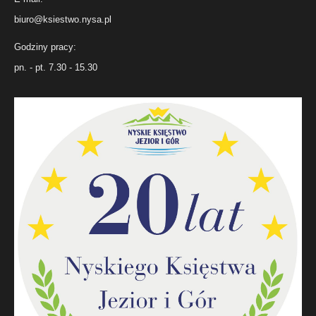
biuro@ksiestwo.nysa.pl
Godziny pracy:
pn. - pt. 7.30 - 15.30