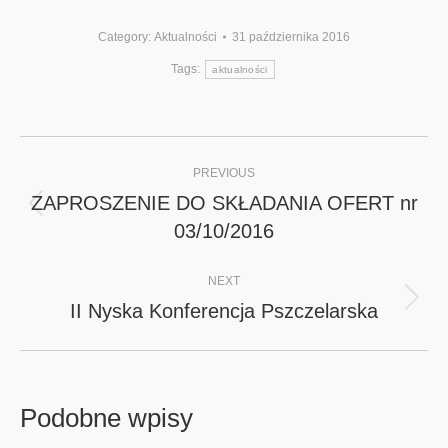
Category:
Aktualności
31 października 2016
Tags:
aktualności
Post
PREVIOUS
navigation
ZAPROSZENIE DO SKŁADANIA OFERT nr
Previous
03/10/2016
post:
NEXT
II Nyska Konferencja Pszczelarska
Next
post:
Podobne wpisy