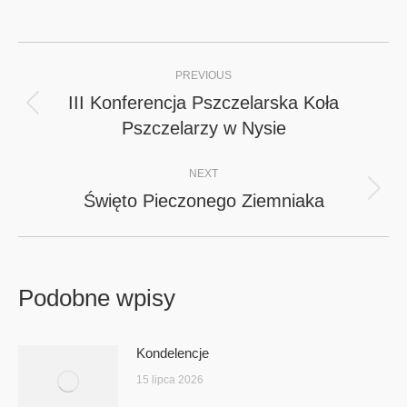
Post
PREVIOUS
navigation
III Konferencja Pszczelarska Koła
Previous
Pszczelarzy w Nysie
post:
NEXT
Święto Pieczonego Ziemniaka
Next
post:
Podobne wpisy
Kondelencje
15 lipca 2026