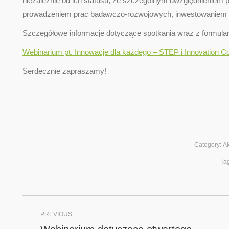
niezależnie od ich statusu, ze szczególnym uwzględnieniem 
prowadzeniem prac badawczo-rozwojowych, inwestowaniem w 
Szczegółowe informacje dotyczące spotkania wraz z formula
Webinarium pt. Innowacje dla każdego – STEP i Innovation 
Serdecznie zapraszamy!
Category:
Ak
Ta
Post
PREVIOUS
navigation