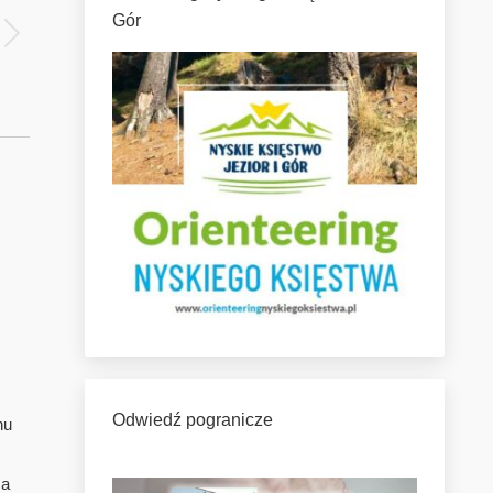
Gór
Odwiedź pogranicze
nu
ca