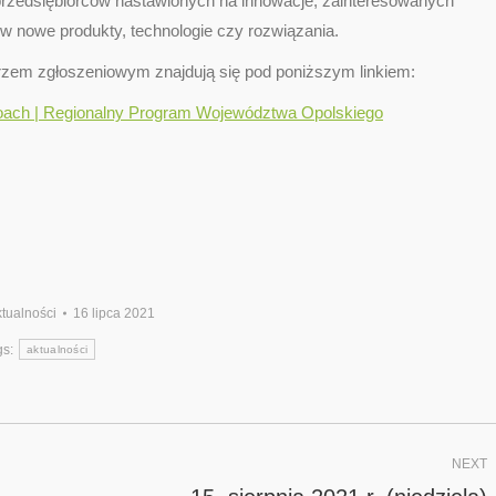
przedsiębiorców nastawionych na innowacje, zainteresowanych
nowe produkty, technologie czy rozwiązania.
rzem zgłoszeniowym znajdują się pod poniższym linkiem:
Coach | Regionalny Program Województwa Opolskiego
tualności
16 lipca 2021
gs:
aktualności
NEXT