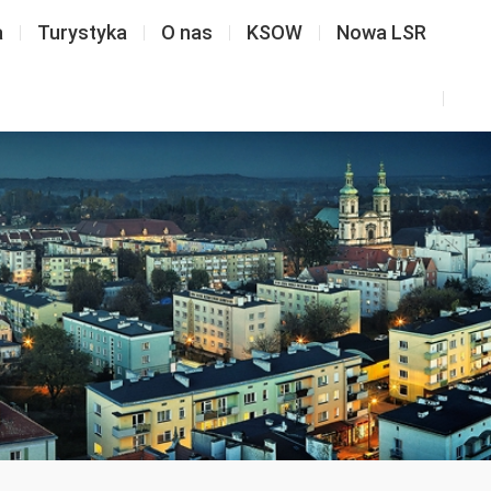
a
Turystyka
O nas
KSOW
Nowa LSR