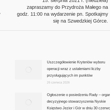
15. sierpnia 2021 r. (niedziela)
zapraszamy do Przydroża Małego na
Next
w
godz. 11:00 na wydarzenie pn. Spotkajmy
post:
się na Szwedzkiej Górce.
Uszczegółowienie Kryteriów wyboru
operacji wraz z ustaleniami liczby
przysługujących im punktów
26 czerwca 2026
Ogłoszenie o posiedzeniu Rady – orga
decyzyjnego stowarzyszenia Nyskie
Księstwo Jezior i Gór w dniu 30 czerw