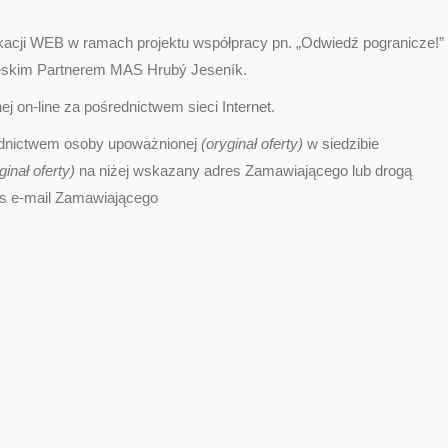
ikacji WEB w ramach projektu współpracy pn. „Odwiedź pogranicze!”
zeskim Partnerem MAS Hrubý Jeseník.
j on-line za pośrednictwem sieci Internet.
ednictwem osoby upoważnionej
(oryginał oferty)
w siedzibie
ginał oferty)
na niżej wskazany adres Zamawiającego lub drogą
s e-mail Zamawiającego