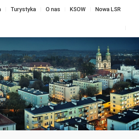
a
Turystyka
O nas
KSOW
Nowa LSR