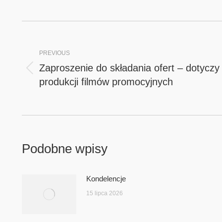
Post
navigation
PREVIOUS
Zaproszenie do składania ofert – dotyczy
Previous
produkcji filmów promocyjnych
post:
Podobne wpisy
Kondelencje
15 lipca 2026