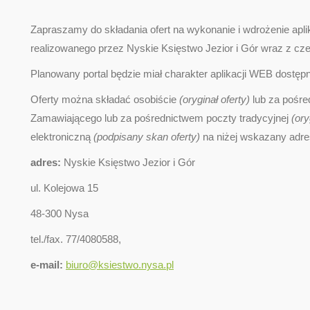
Zapraszamy do składania ofert na wykonanie i wdrożenie apl
realizowanego przez Nyskie Księstwo Jezior i Gór wraz z c
Planowany portal będzie miał charakter aplikacji WEB dostępne
Oferty można składać osobiście
(oryginał oferty)
lub za pośr
Zamawiającego lub za pośrednictwem poczty tradycyjnej
(ory
elektroniczną
(podpisany skan oferty)
na niżej wskazany adre
adres:
Nyskie Księstwo Jezior i Gór
ul. Kolejowa 15
48-300 Nysa
tel./fax. 77/4080588,
e-mail:
biuro@ksiestwo.nysa.pl