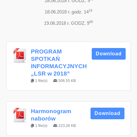
18.06.2018 r. GODZ. 9
15
18.06.2018 r. godz. 14
00
19.06.2018 r. GODZ. 9
PROGRAM
Download
SPOTKAŃ
INFORMACYJNYCH
„LSR w 2018”
1 file(s)
506.55 KB
Harmonogram
Download
naborów
1 file(s)
223.26 KB