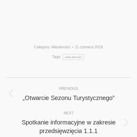
Category:
Aktualności
11 czerwca 2018
Tags:
aktualności
Post
PREVIOUS
navigation
„Otwarcie Sezonu Turystycznego”
Previous
post:
NEXT
Spotkanie informacyjne w zakresie
Next
przedsięwzięcia 1.1.1
post: