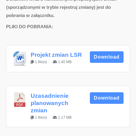
(sporządzonymi w trybie rejestruj zmiany) jest do
pobrania w załączniku.
PLIKI DO POBRANIA:
Projekt zmian LSR
Download
1 file(s)
1.40 MB
Uzasadnienie
Download
planowanych
zmian
1 file(s)
1.17 MB