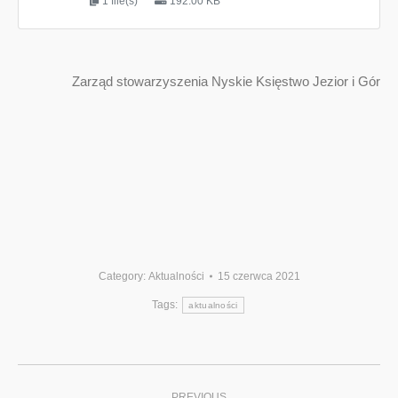
1 file(s)
192.00 KB
Zarząd stowarzyszenia Nyskie Księstwo Jezior i Gór
Category:
Aktualności
15 czerwca 2021
Tags:
aktualności
Post
PREVIOUS