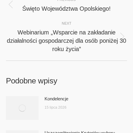
navigation
Święto Województwa Opolskiego!
Previous
post:
NEXT
Webinarium „Wsparcie na zakładanie
działalności gospodarczej dla osób poniżej 30
Next
roku życia”
post:
Podobne wpisy
Kondelencje
15 lipca 2026
Uszczegółowienie Kryteriów wyboru