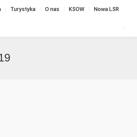
a
Turystyka
O nas
KSOW
Nowa LSR
019