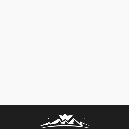
Uszczegółowienie Kryteriów wyboru
operacji wraz z ustaleniami liczby
przysługujących im punktów
Aktualności
By
Redakcja
26 czerwca 2026
Zarząd Nyskiego Księstwa Jezior i Gór zwraca się z
uprzejmą prośbą o zgłaszanie przez zainteresowane
osoby uwag do projektu uszczegółowienia Kryteriów
wyboru operacji wraz z ustaleniami liczby
przysługujących im punktów.