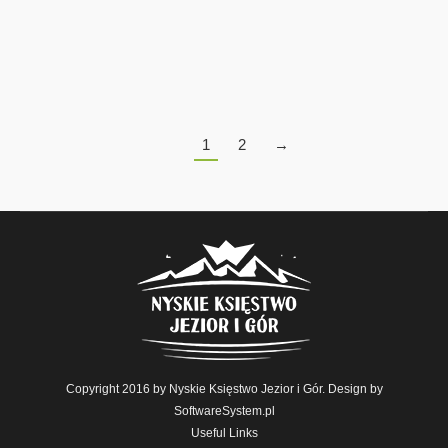
w Nysie, w niedzielę 22.09.2019 r., o godz. 17:00, w
Kościele pw. św. Piotra i Pawła.
1
2
→
Copyright 2016 by Nyskie Księstwo Jezior i Gór. Design by
SoftwareSystem.pl
Useful Links