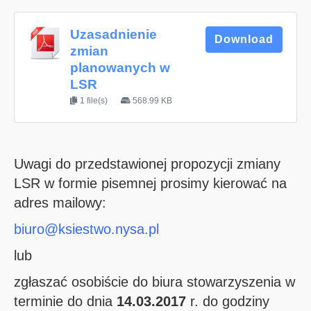
Uzasadnienie
Download
zmian
planowanych w
LSR
1 file(s)
568.99 KB
Uwagi do przedstawionej propozycji zmiany
LSR w formie pisemnej prosimy kierować na
adres mailowy:
biuro@ksiestwo.nysa.pl
lub
zgłaszać osobiście do biura stowarzyszenia w
terminie do dnia
14.03.2017
r. do godziny