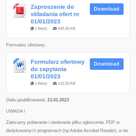
Zaproszenie do
Download
składania ofert nr
01/01/2023
1 file(s)
445.40 KB
Formularz ofertowy:
Formularz ofertowy
Download
do zapytania
01/01/2023
1 file(s)
132.50 KB
D
ata opublikowania:
13.01.2023
UWAGA !
Zalecamy pobieranie i otwieranie pliku ogłoszenia .PDF w
dedykowanych programach (np Adobe Acrobat Reader), a nie