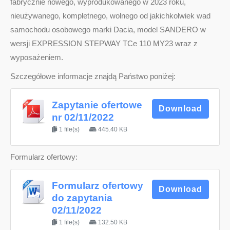
fabrycznie nowego, wyprodukowanego w 2023 roku,
nieużywanego, kompletnego, wolnego od jakichkolwiek wad
samochodu osobowego marki Dacia, model SANDERO w
wersji EXPRESSION STEPWAY TCe 110 MY23 wraz z
wyposażeniem.
Szczegółowe informacje znajdą Państwo poniżej:
Zapytanie ofertowe
Download
nr 02/11/2022
1 file(s)
445.40 KB
Formularz ofertowy:
Formularz ofertowy
Download
do zapytania
02/11/2022
1 file(s)
132.50 KB